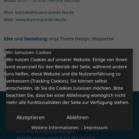
Mobil: 0151 - 10 678 798 (Pia Michla)
Mail: kontakt@buero-punkt-lev.de
Web: www.buero-punkt-lev.de
Idee und Gestaltung:
Anja Thams Design, Wuppertal
Technische Umsetzung und Programmierung:
Wolfgang Kraft,
Wir benutzen Cookies
Webdesign und Werbefotografie, Wuppertal
Wir nutzen Cookies auf unserer Website. Einige von ihnen
sind essenziell für den Betrieb der Seite, während andere
Portraitfotografien :
Maria Holzweissig, Farbberatung und
uns helfen, diese Website und die Nutzererfahrung zu
Fotografie, Leichlingen (Rhld.)
verbessern (Tracking Cookies). Sie können selbst
entscheiden, ob Sie die Cookies zulassen möchten. Bitte
beachten Sie, dass bei einer Ablehnung womöglich nicht
mehr alle Funktionalitäten der Seite zur Verfügung stehen.
Jetzt Kontakt aufnehmen
Akzeptieren
Ablehnen
Weitere Informationen
|
Impressum
Büro Punkt Dienstleistungen
Wiebke Hornscheidt & Pia Michla GbR